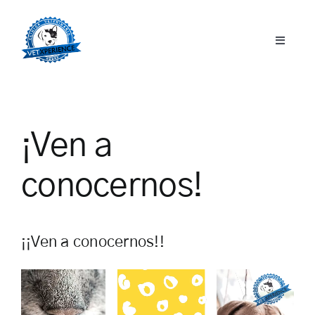
Saltar
al
Toggle
contenido
Inicio
Naviga
Servicios
Sobre Nosotros
Galería
Consejos
¡Ven a
Contacto
conocernos!
¡¡Ven a conocernos!!