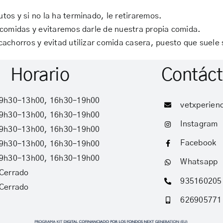
tos y si no la ha terminado, le retiraremos.
 comidas y evitaremos darle de nuestra propia comida.
cachorros y evitad utilizar comida casera, puesto que suele
Horario
Contác
9h30–13h00,
16h30–19h00
vetxperie
9h30–13h00,
16h30–19h00
Instagram
9h30–13h00,
16h30–19h00
Facebook
9h30–13h00,
16h30–19h00
9h30–13h00,
16h30–19h00
Whatsapp
Cerrado
935160205
Cerrado
626905771